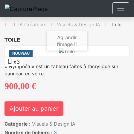
IA Créateurs
Visuels & Design IA
Toile
Agrandir
TOILE
l’image
NOUVEAU
x3
« Nymphéa » est un tableau faites à l’acrylique sur
panneau en verre.
900,00 €
Ajouter au panier
Catégorie :
Visuels & Design IA
Nombre de fichiers :
3