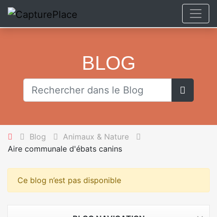
BLOG
C'est p
Blog
Animaux & Nature
Aire communale d'ébats canins
Ce blog n’est pas disponible