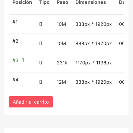
Posición
Tipo
Peso
Dimensiones
Durac
#1
10M
888px * 1920px
00:00
#2
10M
888px * 1920px
00:00:
#3
231k
1170px * 1136px
#4
12M
888px * 1920px
00:00
Añadir al carrito