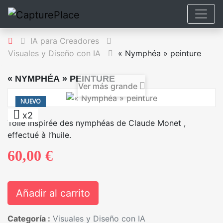
IA para Creadores
Visuales y Diseño con IA
« Nymphéa » peinture
« NYMPHÉA » PEINTURE
Ver más grande
NUEVO
x2
Toile inspirée des nymphéas de Claude Monet ,
effectué à l’huile.
60,00 €
Añadir al carrito
Categoría :
Visuales y Diseño con IA