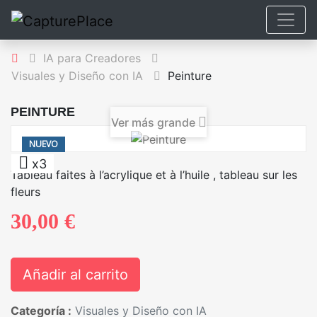
IA para Creadores
Visuales y Diseño con IA
Peinture
PEINTURE
Ver más grande
NUEVO
x3
Tableau faites à l’acrylique et à l’huile , tableau sur les
fleurs
30,00 €
Añadir al carrito
Categoría :
Visuales y Diseño con IA