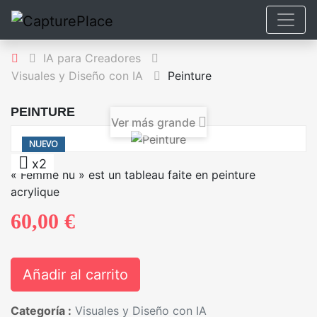
IA para Creadores
Visuales y Diseño con IA
Peinture
PEINTURE
Ver más grande
NUEVO
x2
« Femme nu » est un tableau faite en peinture
acrylique
60,00 €
Añadir al carrito
Categoría :
Visuales y Diseño con IA