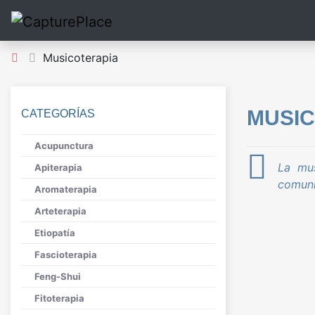
Musicoterapia
MUSI
CATEGORÍAS
Acupunctura
La mus
Apiterapia
comunic
Aromaterapia
Arteterapia
Etiopatía
Fascioterapia
Feng-Shui
Fitoterapia