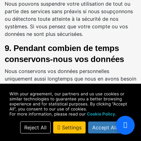
Nous pouvons suspendre votre utilisation de tout ou
partie des services sans préavis si nous soupçonnons
ou détectons toute atteinte à la sécurité de nos
systèmes. Si vous pensez que votre compte ou vos
données ne sont plus sécurisées.
9. Pendant combien de temps
conservons-nous vos données
Nous conservons vos données personnelles
uniquement aussi longtemps que nous en avons besoin
dans le cadre de pratiques commerciales légitimes
(telles qu'énoncées dans la Section 5) et dans la
With your agreement, our partners and us use cookies or
similar technologies to guarantee you a better browsing
mesure autorisée par la législation en vigueur. Pour
experience and for statistical purposes. By clicking "Accept
protéger la sûreté et la sécurité de nos utilisateurs sur
All", you consent to our use of cookies.
For more information, please read our
Cookie Policy
.
et en dehors de nos services, nous mettons en œuvre
une fenêtre de conservation de sécurité d’un an après
Reject All
Settings
Accept All
la suppression du compte. Pendant cette période, les
données du compte seront conservées même si le